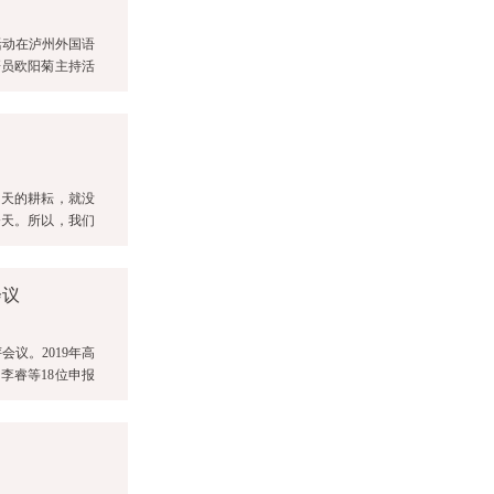
活动在泸州外国语
研员欧阳菊主持活
夏天的耕耘，就没
今天。所以，我们
会议
会议。2019年高
李睿等18位申报