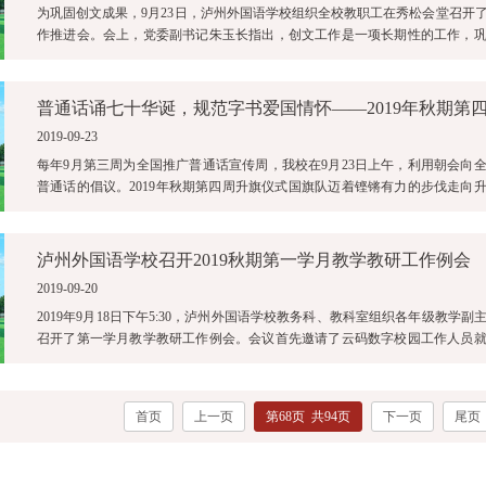
为巩固创文成果，9月23日，泸州外国语学校组织全校教职工在秀松会堂召开
作推进会。会上，党委副书记朱玉长指出，创文工作是一项长期性的工作，
任重而道远。为了创文巩固工作在学 ...
普通话诵七十华诞，规范字书爱国情怀——2019年秋期第
2019-09-23
每年9月第三周为全国推广普通话宣传周，我校在9月23日上午，利用朝会向
普通话的倡议。2019年秋期第四周升旗仪式国旗队迈着铿锵有力的步伐走向
晨曦中冉冉升起，全校师生朝气 ...
泸州外国语学校召开2019秋期第一学月教学教研工作例会
2019-09-20
2019年9月18日下午5:30，泸州外国语学校教务科、教科室组织各年级教学
召开了第一学月教学教研工作例会。会议首先邀请了云码数字校园工作人员
选课系统给教学主任们做了 ...
首页
上一页
第68页 共94页
下一页
尾页