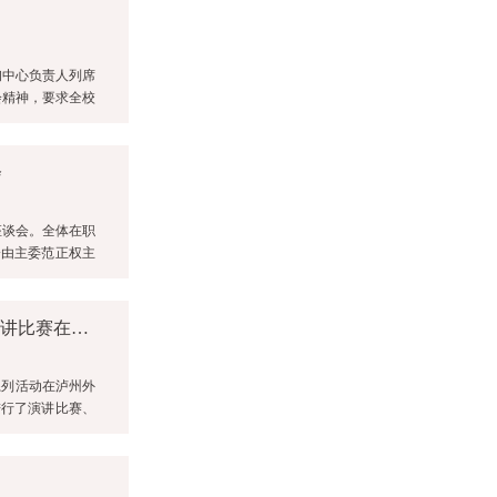
询中心负责人列席
会精神，要求全校
会
座谈会。全体在职
会由主委范正权主
2019年泸州市中小学生法治知识竞赛和“学宪法，讲宪法”演讲比赛在我校隆重举行
系列活动在泸州外
进行了演讲比赛、