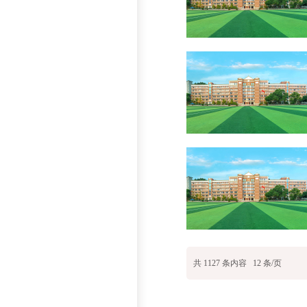
共
1127
条内容
12
条/页