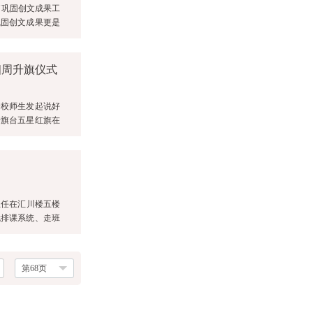
了巩固创文成果工
巩固创文成果更是
四周升旗仪式
全校师生发起说好
升旗台五星红旗在
副主任在汇川楼五楼
就排课系统、走班
第68页