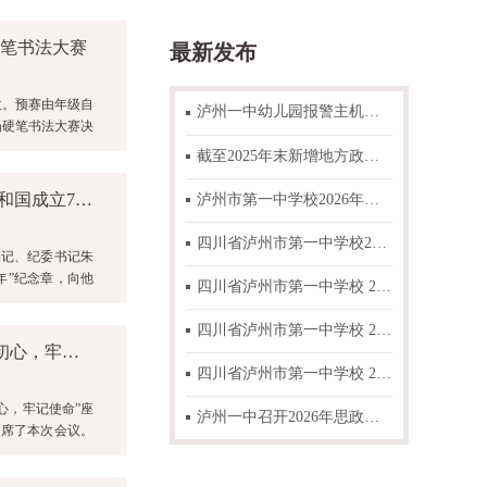
硬笔书法大赛
最新发布
拔。预赛由年级自
泸州一中幼儿园报警主机与可燃气体主机故障整改项目比选邀请函
场硬笔书法大赛决
截至2025年末新增地方政府一般债券情况表公示
四川省泸州外国语学校为离退休干部 发放"庆祝中华人民共和国成立70周年"纪念章
泸州市第一中学校2026年春期 “高中国家助学金”“高中学费减免”“初中困难学生生活补助”资助学生名单公示
四川省泸州市第一中学校2026年零星搬运人工采购项目比选结果公告
书记、纪委书记朱
年”纪念章，向他
四川省泸州市第一中学校 2026年零星搬运人工采购项目邀标函
四川省泸州市第一中学校 2026年“朝阳工程”项目拟推荐学生名单公示
泸州外国语学校召开庆祝中华人民共和国成立70周年“不忘初心，牢记使命”座谈会
四川省泸州市第一中学校 2026年度办公耗材采购项目比选结果公告
心，牢记使命”座
泸州一中召开2026年思政工作专题研讨会
出席了本次会议。