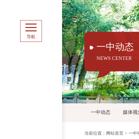
导航
一中动态
NEWS CENTER
一中动态
媒体视
当前位置：
网站首页
>
一中