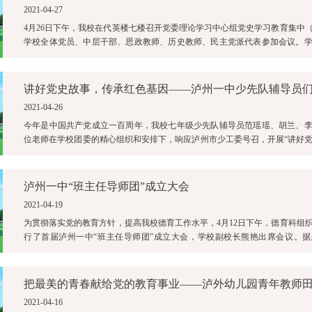
2021-04-27
4月26日下午，我校在代英楼七楼召开党委理论学习中心组党史学习教育集中
学校全体党员、中层干部、思政教师、历史教师、民主党派代表参加会议。
长杨波主持会议并讲话。会上，酒城 ...
2021-04-26
今年是中国共产党成立一百周年，我校七年级少先队辅导员范瑶瑶、胡兰、
位老师在学校团委的精心组织和安排下，响应泸州市少工委号召，开展“讲好
色基因”主题活动。此次主题活动主要 ...
泸州一中“班主任导师团”成立大会
2021-04-19
为贯彻落实党的教育方针，提高我校德育工作水平，4月12日下午，德育科组
行了首届泸州一中“班主任导师团”成立大会，学校副校长熊艳出席会议。
选，首届导师团共有35位成员，他 ...
2021-04-16