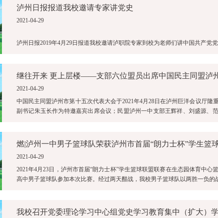
泸州日报报道我校邀请专家讲党史
2021-04-29
泸州日报2019年4月29日报道我校邀请泸职院专家到校为老师们讲中国共产党党史。
2021-04-29
中国民主同盟泸州市第十五次代表大会于2021年4月28日在泸州巨洋会议厅隆
副书记朱玉长作为特邀嘉宾出席会议；民盟泸州一中支部王辉祥、刘盛源、
瀚、詹敏出席会议。会议学习宣 ...
2021-04-29
2021年4月23日，泸州市首届“朗力士杯”学生篮球联盟联赛在生态园体育中心
高中男子篮球队参加本次比赛。经过两天酣战，我校男子篮球队以两胜一负的
名出线。在半决赛中遭遇A ...
我校召开党委理论学习中心组党史学习教育集中（扩大）