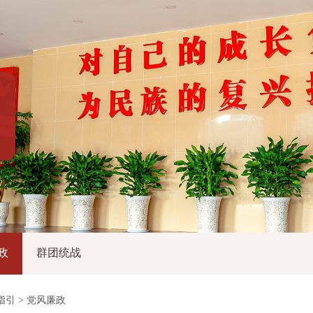
政
群团统战
指引
>
党风廉政