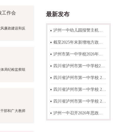
败工作会
最新发布
党风廉政建设和反
泸州一中幼儿园报警主机与可燃气体主机故障整改项目比选邀请函
截至2025年末新增地方政府一般债券情况表公示
泸州市第一中学校2026年春期 “高中国家助学金”“高中学费减免”“初中困难学生生活补助”资助学生名单公示
四川省泸州市第一中学校2026年零星搬运人工采购项目比选结果公告
教体局纪检监察组
四川省泸州市第一中学校 2026年零星搬运人工采购项目邀标函
四川省泸州市第一中学校 2026年“朝阳工程”项目拟推荐学生名单公示
四川省泸州市第一中学校 2026年度办公耗材采购项目比选结果公告
员干部和广大教师
泸州一中召开2026年思政工作专题研讨会