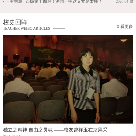
一中荣耀 | 市级第十四冠！泸州一中这支女足太棒了
2026-04-18
校史回眸
查看更多
TEACHER WEIBO ARTICLES
独立之精神 自由之灵魂 ――校友曾祥玉在京风采