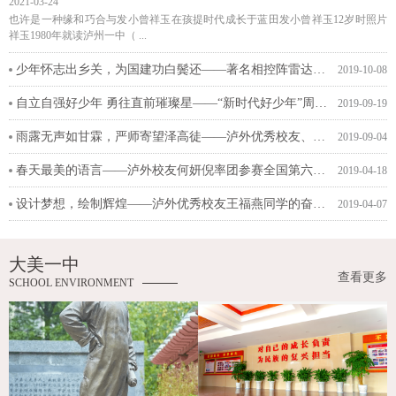
2021-03-24
也许是一种缘和巧合与发小曾祥玉在孩提时代成长于蓝田发小曾祥玉12岁时照片
祥玉1980年就读泸州一中（ ...
少年怀志出乡关，为国建功白鬓还——著名相控阵雷达总设计师、泸外杰出校友张光义院士探访母校
2019-10-08
自立自强好少年 勇往直前璀璨星——“新时代好少年”周佳庆
2019-09-19
雨露无声如甘霖，严师寄望泽高徒——泸外优秀校友、青年才俊唐明春博导赴泸拜望尊长、恩师林家敏老师
2019-09-04
春天最美的语言——泸外校友何妍倪率团参赛全国第六届中小学生艺术节表演
2019-04-18
设计梦想，绘制辉煌——泸外优秀校友王福燕同学的奋斗人生
2019-04-07
大美一中
查看更多
SCHOOL ENVIRONMENT