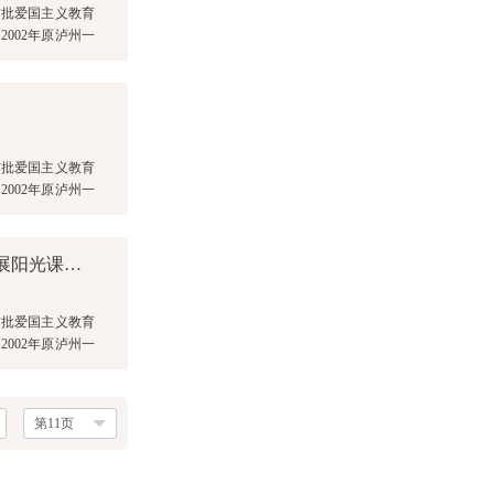
首批爱国主义教育
002年原泸州一
首批爱国主义教育
002年原泸州一
最是书声能致远 不负时光不负晨 ——泸州一中初2024级开展阳光课堂激情早读评比活动
首批爱国主义教育
002年原泸州一
第11页