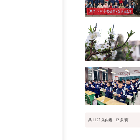
共
1127
条内容
12
条/页