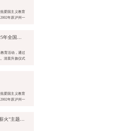
首批爱国主义教育
002年原泸州一
筑牢校园安全防线 护航学生健康成长 ——泸州一中开展2025年全国中小学安全教育日主题教育活动
题教育活动，通过
线。清晨升旗仪式
首批爱国主义教育
002年原泸州一
人文一中｜泸州一中油纸伞工作室开展“寻伞艺脉络 传非遗薪火”主题研学活动