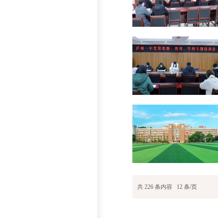
共
226
条内容
12
条/页