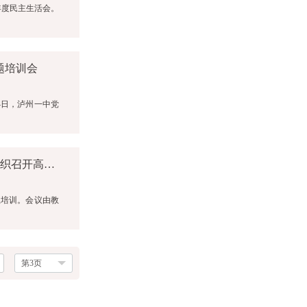
年度民主生活会。
题培训会
4日，泸州一中党
一中党建||昂首迈入新高考 扬帆再启新旅程 ——第五支部组织召开高一年级新高考培训会
上培训。会议由教
第3页