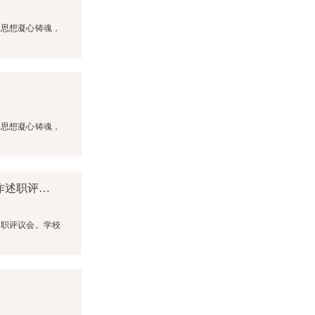
义思想凝心铸魂，
义思想凝心铸魂，
一中党建‖泸州一中召开2022年度党支部书记抓基层党建工作述职评议会
述职评议会。学校