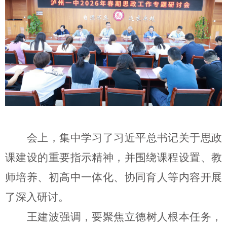
会上，集中学习
了
习近平总书记关于思政
课建设的重要指示精神，
并
围绕课程设置、教
师培养
、
初高中
一体化
、协同育人等
内容开展
了
深入研讨。
王建波
强调，要聚焦立德树人根本任务，