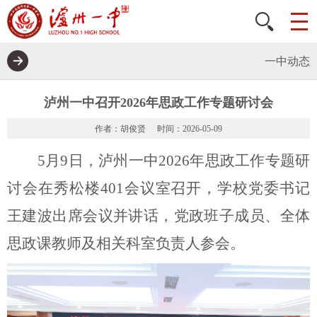
一中动态
泸州一中召开2026年思政工作专题研讨会
作者：胡俊贤
时间：2026-05-09
5
月
9
日，泸州一中
2026
年思政工作专题研
讨会在秀松楼
401
会议室召开，
学校党委书记
王建波出席会议并讲话，党政班子成员、
全体
思政
课
教师及相关科室负责人参会。