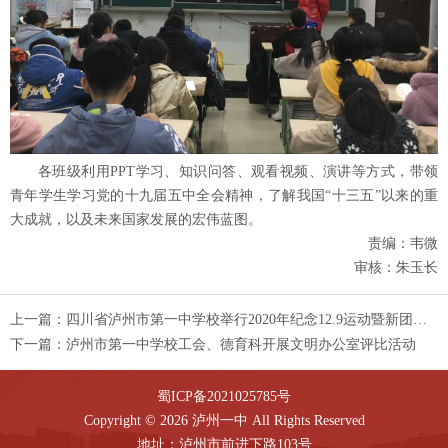
各班级利用PPT学习、知识问答、观看视频、演讲等方式，带领
青年学生学习党的十九届五中全会精神，了解我国“十三五”以来的重
大成就，以及未来国家发展的宏伟蓝图。
责编：韦微
审核：朱玉长
上一篇：
四川省泸州市第一中学校举行2020年纪念12.9运动暨新团员入团宣誓仪式
下一篇：
泸州市第一中学校工会、德育科开展文明办公室评比活动
蜀ICP备2021025785号
Copyright © 2026 泸州一中 All Rights Reserved
地址：泸州市前进下路103号