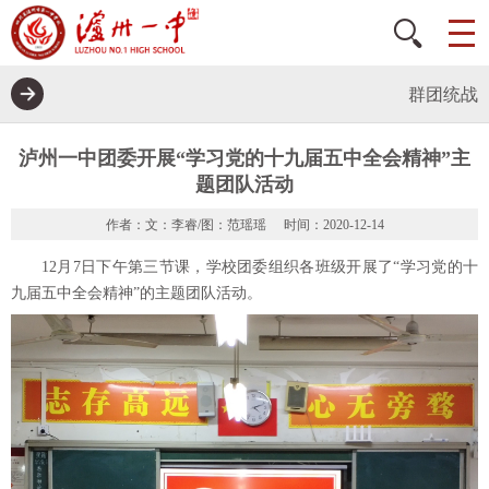
群团统战
泸州一中团委开展“学习党的十九届五中全会精神”主
题团队活动
作者：文：李睿/图：范瑶瑶
时间：2020-12-14
12月7日下午第三节课，学校团委组织各班级开展了“学习党的十
九届五中全会精神”的主题团队活动。