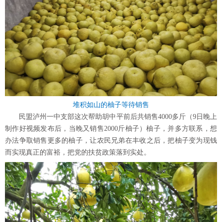
堆积如山的柚子等待销售
民盟泸州一中支部这次帮助胡中平前后共销售4000多斤（9日晚上
制作好视频发布后，当晚又销售2000斤柚子）柚子，并多方联系，想
办法争取销售更多的柚子，让农民兄弟在丰收之后，把柚子变为现钱
而实现真正的富裕，把党的扶贫政策落到实处。