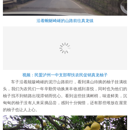
沿着蜿蜒崎岖的山路前往真龙镇
视频：民盟泸州一中支部帮扶农民促销真龙柚子
车子沿着颠簸崎岖的泥泞山路前行，看到满山待摘的柚子挂满枝
头，我们为农民们一年辛勤劳动换来丰收感到喜悦，同时也为他们的
柚子找不到销路出现滞销而忧心。看到这些挂满树梢，味道鲜美，沉
甸甸的柚子没有人来采摘品尝，感到十分惋惜，还有那些堆放在屋里
的柚子也让人上心。