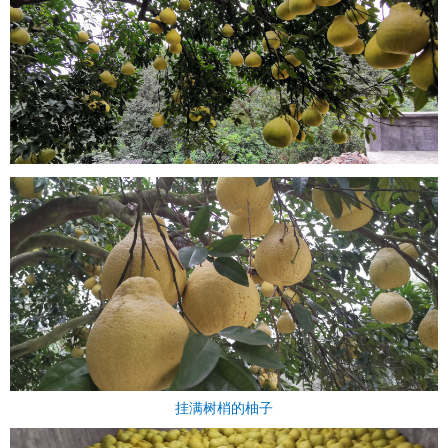
挂满树梢的柚子